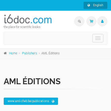
English
the place for scientific books
Toggle
navigati
Home
Publishers
AML Éditions
AML ÉDITIONS
www.aml-cfwb.be/publications