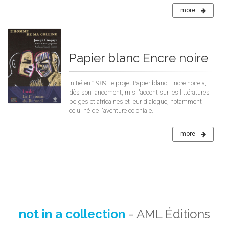
more
Papier blanc Encre noire
Initié en 1989, le projet Papier blanc, Encre noire a,
dès son lancement, mis l'accent sur les littératures
belges et africaines et leur dialogue, notamment
celui né de l'aventure coloniale.
more
not in a collection
- AML Éditions