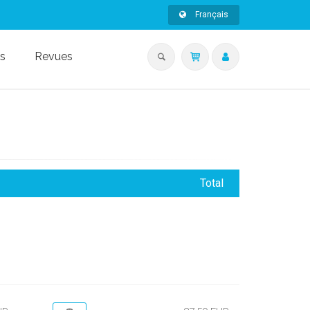
Français
s
Revues
Total