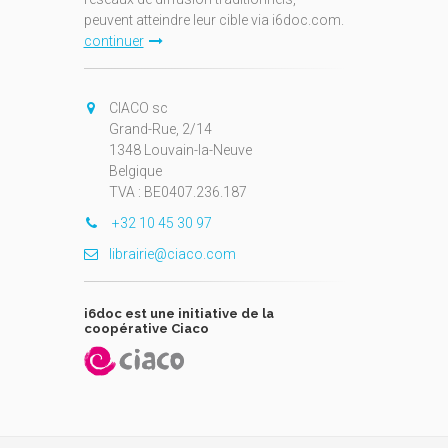
peuvent atteindre leur cible via i6doc.com.
continuer
CIACO sc
Grand-Rue, 2/14
1348 Louvain-la-Neuve
Belgique
TVA : BE0407.236.187
+32 10 45 30 97
librairie@ciaco.com
i6doc est une initiative de la
coopérative Ciaco