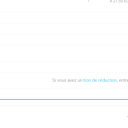
X 27,50 E
1
Si vous avez un
bon de réduction
, entr