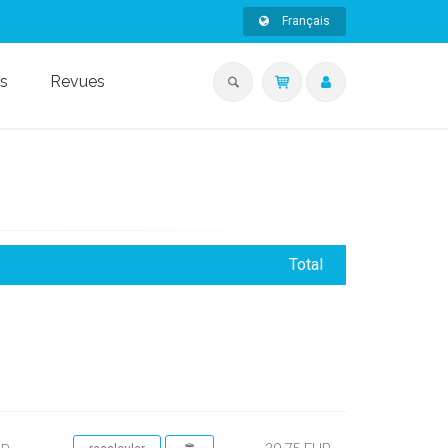
Français
s
Revues
Total