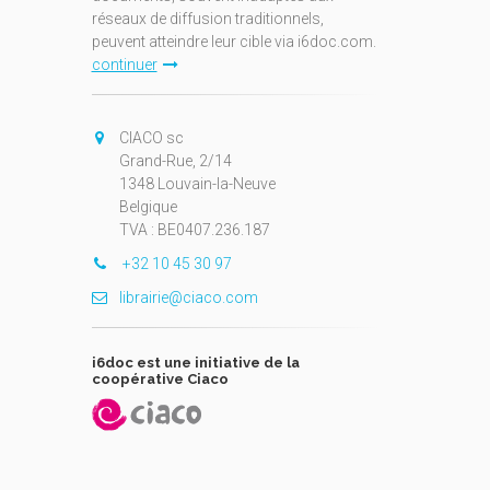
réseaux de diffusion traditionnels,
peuvent atteindre leur cible via i6doc.com.
continuer
CIACO sc
Grand-Rue, 2/14
1348 Louvain-la-Neuve
Belgique
TVA : BE0407.236.187
+32 10 45 30 97
librairie@ciaco.com
i6doc est une initiative de la
coopérative Ciaco