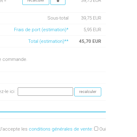
39,75 EUR
UR =
Sous-total
39,75 EUR
Frais de port (estimation)*
5,95 EUR
Total (estimation)**
45,70 EUR
otre commande.
ez-le ici :
J'accepte les
conditions générales de vente
:
Oui