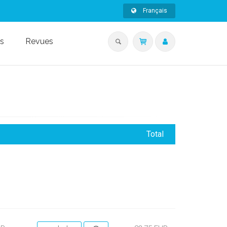
Français
s
Revues
Total