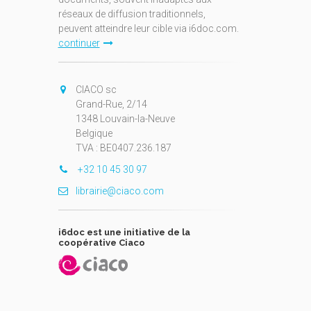
réseaux de diffusion traditionnels,
peuvent atteindre leur cible via i6doc.com.
continuer
CIACO sc
Grand-Rue, 2/14
1348 Louvain-la-Neuve
Belgique
TVA : BE0407.236.187
+32 10 45 30 97
librairie@ciaco.com
i6doc est une initiative de la
coopérative Ciaco