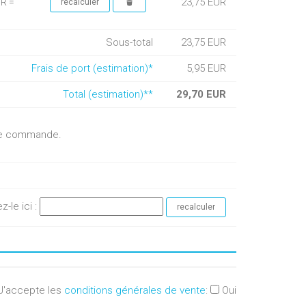
23,75 EUR
UR =
Sous-total
23,75 EUR
Frais de port (estimation)*
5,95 EUR
Total (estimation)**
29,70 EUR
otre commande.
ez-le ici :
J'accepte les
conditions générales de vente
:
Oui