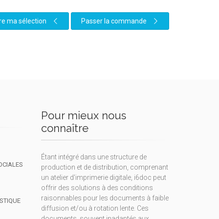
re ma sélection
Passer la commande
Pour mieux nous
connaître
Étant intégré dans une structure de
OCIALES
production et de distribution, comprenant
un atelier d'imprimerie digitale, i6doc peut
offrir des solutions à des conditions
raisonnables pour les documents à faible
ISTIQUE
diffusion et/ou à rotation lente. Ces
documents, souvent inadaptés aux