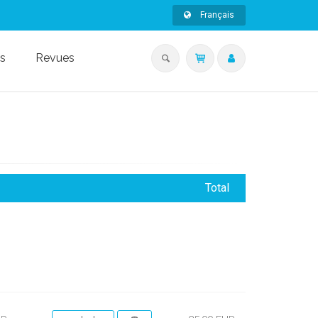
Français
s
Revues
Total