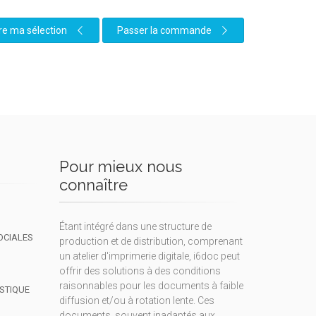
re ma sélection
Passer la commande
Pour mieux nous
connaître
Étant intégré dans une structure de
OCIALES
production et de distribution, comprenant
un atelier d'imprimerie digitale, i6doc peut
offrir des solutions à des conditions
raisonnables pour les documents à faible
ISTIQUE
diffusion et/ou à rotation lente. Ces
documents, souvent inadaptés aux