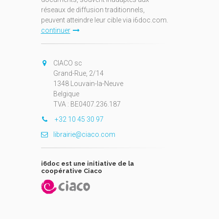
réseaux de diffusion traditionnels,
peuvent atteindre leur cible via i6doc.com.
continuer
CIACO sc
Grand-Rue, 2/14
1348 Louvain-la-Neuve
Belgique
TVA : BE0407.236.187
+32 10 45 30 97
librairie@ciaco.com
i6doc est une initiative de la
coopérative Ciaco