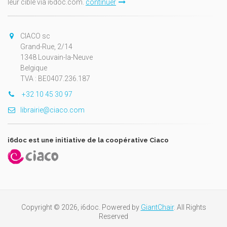
leur cible via i6doc.com.
continuer
CIACO sc
Grand-Rue, 2/14
1348 Louvain-la-Neuve
Belgique
TVA : BE0407.236.187
+32 10 45 30 97
librairie@ciaco.com
i6doc est une initiative de la coopérative Ciaco
Copyright © 2026, i6doc. Powered by
GiantChair
. All Rights
Reserved