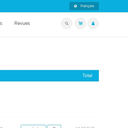
Français
s
Revues
Total