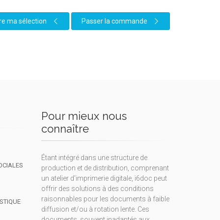
re ma sélection
Passer la commande
Pour mieux nous
connaître
Étant intégré dans une structure de
OCIALES
production et de distribution, comprenant
un atelier d'imprimerie digitale, i6doc peut
offrir des solutions à des conditions
raisonnables pour les documents à faible
ISTIQUE
diffusion et/ou à rotation lente. Ces
documents, souvent inadaptés aux