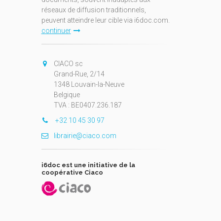
réseaux de diffusion traditionnels,
peuvent atteindre leur cible via i6doc.com.
continuer
CIACO sc
Grand-Rue, 2/14
1348 Louvain-la-Neuve
Belgique
TVA : BE0407.236.187
+32 10 45 30 97
librairie@ciaco.com
i6doc est une initiative de la
coopérative Ciaco