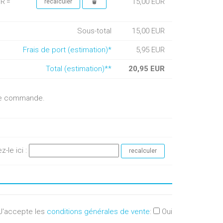
15,00 EUR
UR =
Sous-total
15,00 EUR
Frais de port (estimation)*
5,95 EUR
Total (estimation)**
20,95 EUR
otre commande.
ez-le ici :
J'accepte les
conditions générales de vente
:
Oui