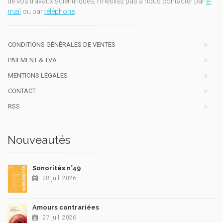
de vos travaux scientifiques, n'hésitez pas à nous contacter par
e-
mail
ou par
téléphone
.
CONDITIONS GÉNÉRALES DE VENTES
PAIEMENT & TVA
MENTIONS LÉGALES
CONTACT
RSS
Nouveautés
Sonorités n°49
28 juil. 2026
Amours contrariées
27 juil. 2026