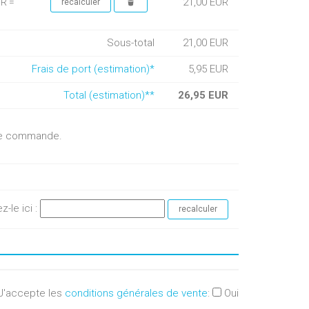
21,00 EUR
UR =
Sous-total
21,00 EUR
Frais de port (estimation)*
5,95 EUR
Total (estimation)**
26,95 EUR
otre commande.
ez-le ici :
J'accepte les
conditions générales de vente
:
Oui