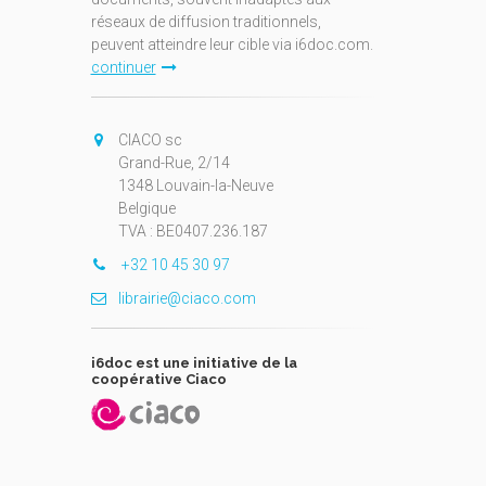
réseaux de diffusion traditionnels,
peuvent atteindre leur cible via i6doc.com.
continuer
CIACO sc
Grand-Rue, 2/14
1348 Louvain-la-Neuve
Belgique
TVA : BE0407.236.187
+32 10 45 30 97
librairie@ciaco.com
i6doc est une initiative de la
coopérative Ciaco