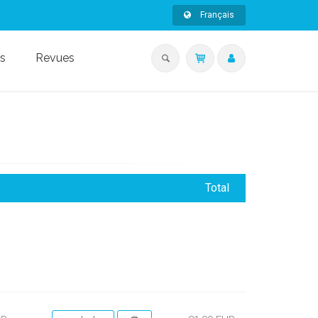
Français
s
Revues
Total