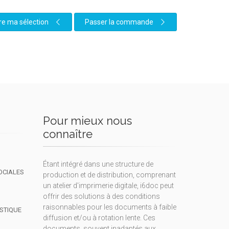
re ma sélection
Passer la commande
Pour mieux nous
connaître
Étant intégré dans une structure de
OCIALES
production et de distribution, comprenant
un atelier d'imprimerie digitale, i6doc peut
offrir des solutions à des conditions
raisonnables pour les documents à faible
ISTIQUE
diffusion et/ou à rotation lente. Ces
documents, souvent inadaptés aux