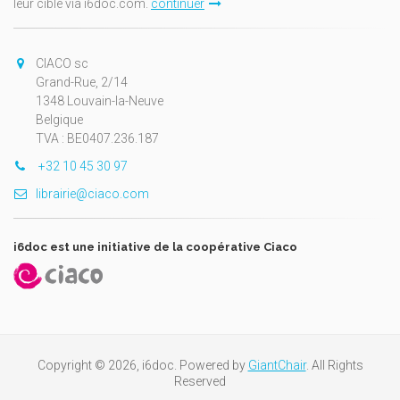
leur cible via i6doc.com.
continuer
CIACO sc
Grand-Rue, 2/14
1348 Louvain-la-Neuve
Belgique
TVA : BE0407.236.187
+32 10 45 30 97
librairie@ciaco.com
i6doc est une initiative de la coopérative Ciaco
Copyright © 2026, i6doc. Powered by
GiantChair
. All Rights
Reserved