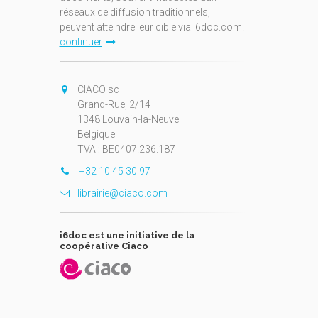
réseaux de diffusion traditionnels,
peuvent atteindre leur cible via i6doc.com.
continuer
CIACO sc
Grand-Rue, 2/14
1348 Louvain-la-Neuve
Belgique
TVA : BE0407.236.187
+32 10 45 30 97
librairie@ciaco.com
i6doc est une initiative de la
coopérative Ciaco