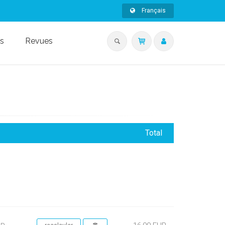
Français
s
Revues
Total