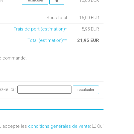
16,00 EUR
UR =
Sous-total
16,00 EUR
Frais de port (estimation)*
5,95 EUR
Total (estimation)**
21,95 EUR
otre commande.
ez-le ici :
J'accepte les
conditions générales de vente
:
Oui