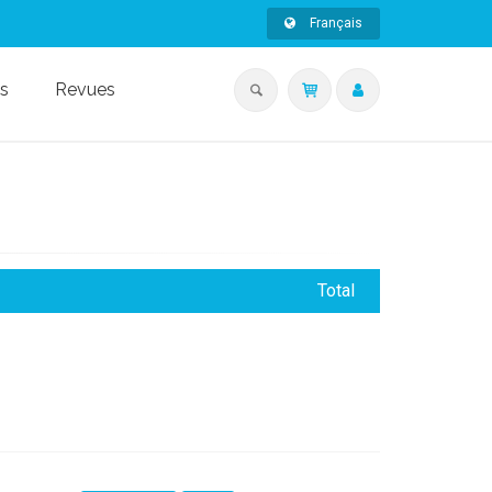
Français
s
Revues
Total