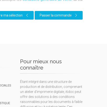
re ma sélection
Passer la commande
Pour mieux nous
connaître
Étant intégré dans une structure de
OCIALES
production et de distribution, comprenant
un atelier d'imprimerie digitale, i6doc peut
offrir des solutions à des conditions
raisonnables pour les documents à faible
ISTIQUE
diffusion et/ou à rotation lente. Ces