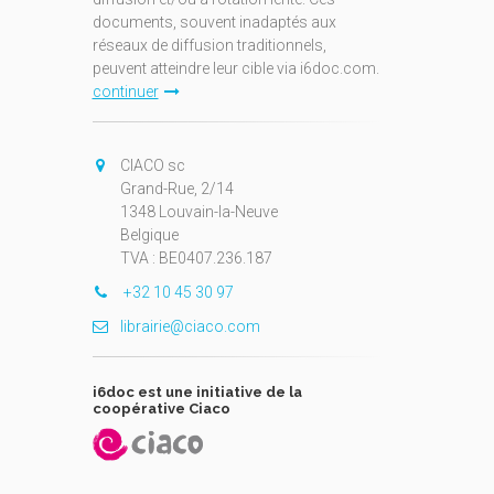
documents, souvent inadaptés aux
réseaux de diffusion traditionnels,
peuvent atteindre leur cible via i6doc.com.
continuer
CIACO sc
Grand-Rue, 2/14
1348 Louvain-la-Neuve
Belgique
TVA : BE0407.236.187
+32 10 45 30 97
librairie@ciaco.com
i6doc est une initiative de la
coopérative Ciaco