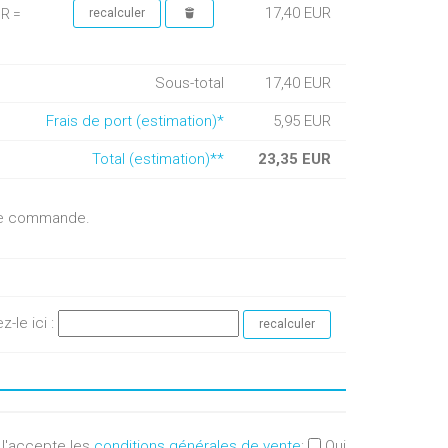
17,40 EUR
UR =
Sous-total
17,40 EUR
Frais de port (estimation)*
5,95 EUR
Total (estimation)**
23,35 EUR
otre commande.
ez-le ici :
J'accepte les
conditions générales de vente
:
Oui