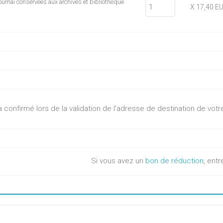
Tournai conservées aux archives et bibliothèque
X 17,40 E
sera confirmé lors de la validation de l'adresse de destination de v
Si vous avez un
bon de réduction
, entr