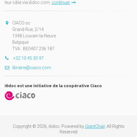
leur cible via i6doc.com.
continuer
CIACO sc
Grand-Rue, 2/14
1348 Louvain-la-Neuve
Belgique
TVA : BE0407.236.187
+32 10 45 30 97
librairie@ciaco.com
i6doc est une initiative de la coopérative Ciaco
Copyright © 2026, i6doc. Powered by
GiantChair
. All Rights
Reserved