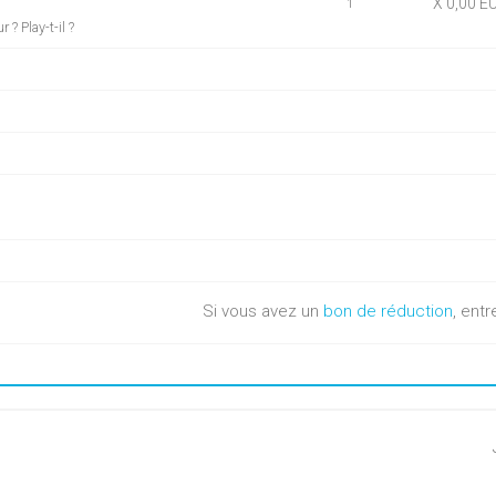
X 0,00 E
1
? Play-t-il ?
Si vous avez un
bon de réduction
, entr