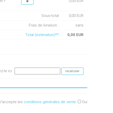
0,00 EUR
UR =
Sous-total
0,00 EUR
Frais de livraison :
sans
Total (estimation)**
0,00 EUR
ez-le ici :
J'accepte les
conditions générales de vente
:
Oui