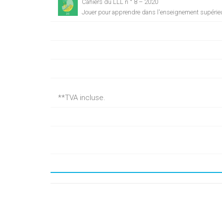
Cahiers du LLL n ° 8 – 2020
Jouer pour apprendre dans l'enseignement supérieur 
**TVA incluse.