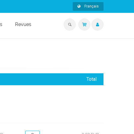
Français
s
Revues
Total