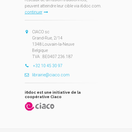
peuvent atteindre leur cible via i6doc.com.
continuer
CIACO sc
Grand-Rue, 2/14
1348 Louvain-la-Neuve
Belgique
TVA : BE0407.236.187
+32 10 45 30 97
librairie@ciaco.com
i6doc est une initiative de la
coopérative Ciaco