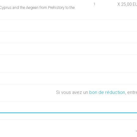
X 25,00 E
1
 Cyprus and the Aegean from Prehistory to the
Si vous avez un
bon de réduction
, entr