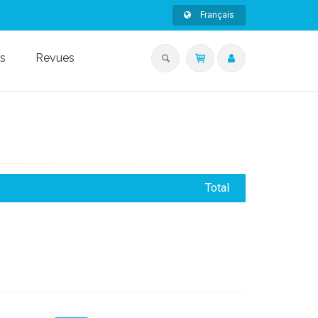
Français
s
Revues
Total