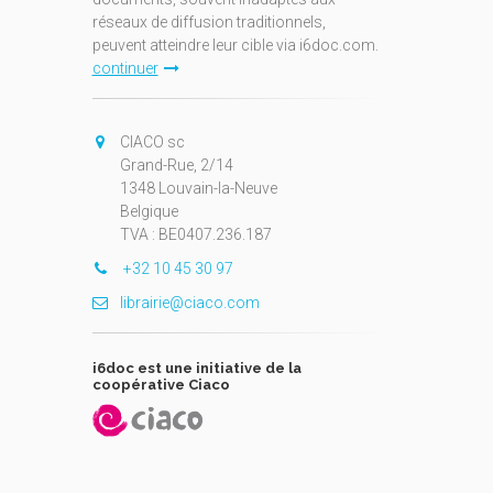
réseaux de diffusion traditionnels,
peuvent atteindre leur cible via i6doc.com.
continuer
CIACO sc
Grand-Rue, 2/14
1348 Louvain-la-Neuve
Belgique
TVA : BE0407.236.187
+32 10 45 30 97
librairie@ciaco.com
i6doc est une initiative de la
coopérative Ciaco