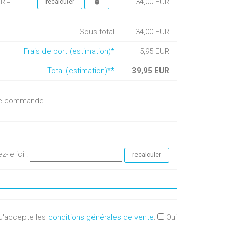
34,00 EUR
UR =
Sous-total
34,00 EUR
Frais de port (estimation)*
5,95 EUR
Total (estimation)**
39,95 EUR
otre commande.
ez-le ici :
J'accepte les
conditions générales de vente
:
Oui