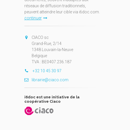
réseaux de diffusion traditionnels,
peuvent atteindre leur cible via i6doc.com.
continuer
CIACO sc
Grand-Rue, 2/14
1348 Louvain-la-Neuve
Belgique
TVA : BE0407.236.187
+32 10 45 30 97
librairie@ciaco.com
i6doc est une initiative de la
coopérative Ciaco