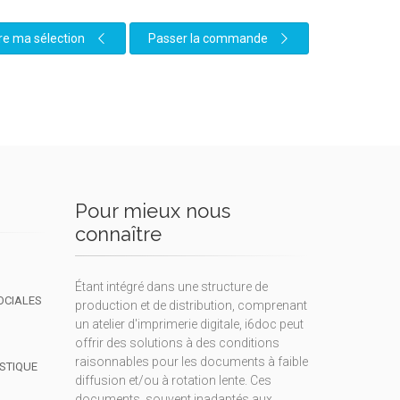
re ma sélection
Passer la commande
Pour mieux nous
connaître
Étant intégré dans une structure de
OCIALES
production et de distribution, comprenant
un atelier d'imprimerie digitale, i6doc peut
offrir des solutions à des conditions
raisonnables pour les documents à faible
ISTIQUE
diffusion et/ou à rotation lente. Ces
documents, souvent inadaptés aux