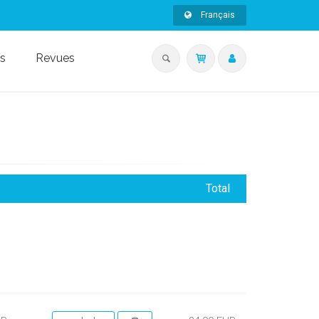
Français
s
Revues
Total