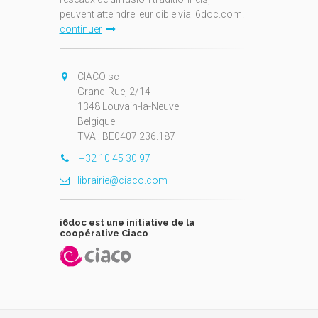
peuvent atteindre leur cible via i6doc.com.
continuer
CIACO sc
Grand-Rue, 2/14
1348 Louvain-la-Neuve
Belgique
TVA : BE0407.236.187
+32 10 45 30 97
librairie@ciaco.com
i6doc est une initiative de la
coopérative Ciaco