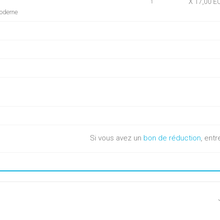
X 17,00 E
1
moderne
Si vous avez un
bon de réduction
, entr