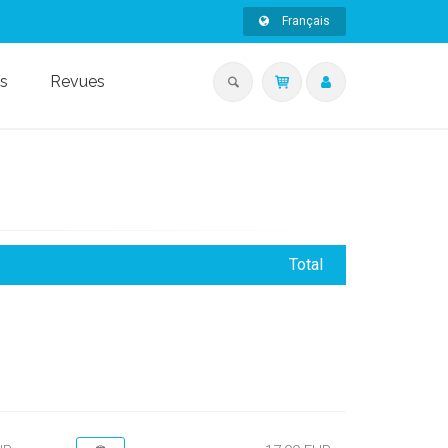
Français
s
Revues
Total