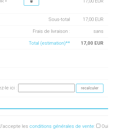
17,00 EUR
UR =
Sous-total
17,00 EUR
Frais de livraison :
sans
Total (estimation)**
17,00 EUR
ez-le ici :
J'accepte les
conditions générales de vente
:
Oui