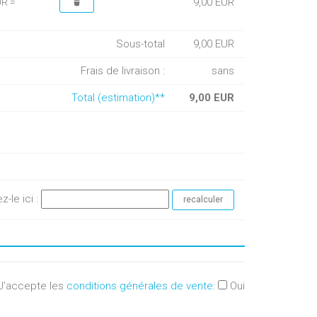
9,00 EUR
UR =
Sous-total
9,00 EUR
Frais de livraison :
sans
Total (estimation)**
9,00 EUR
ez-le ici :
J'accepte les
conditions générales de vente
:
Oui