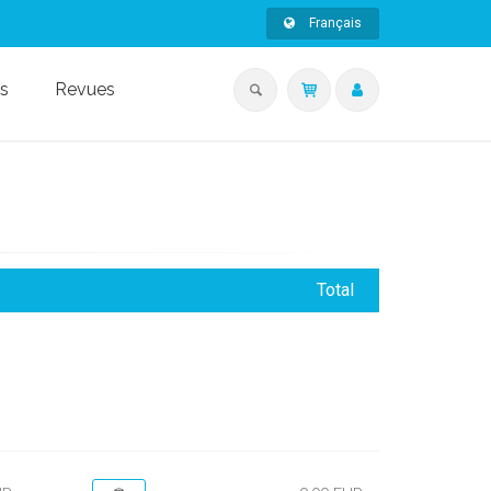
Français
s
Revues
Total