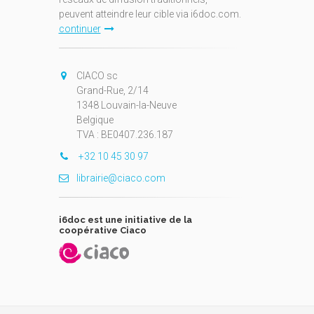
peuvent atteindre leur cible via i6doc.com.
continuer
CIACO sc
Grand-Rue, 2/14
1348 Louvain-la-Neuve
Belgique
TVA : BE0407.236.187
+32 10 45 30 97
librairie@ciaco.com
i6doc est une initiative de la
coopérative Ciaco