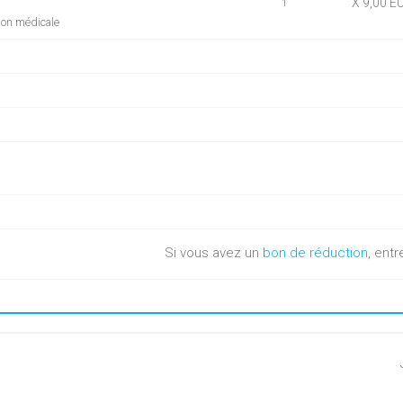
X 9,00 E
1
ion médicale
Si vous avez un
bon de réduction
, entr