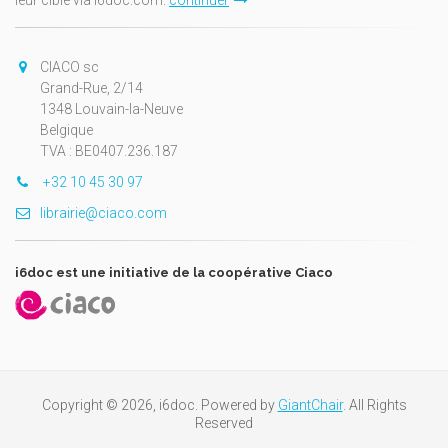
leur cible via i6doc.com.
continuer
CIACO sc
Grand-Rue, 2/14
1348 Louvain-la-Neuve
Belgique
TVA : BE0407.236.187
+32 10 45 30 97
librairie@ciaco.com
i6doc est une initiative de la coopérative Ciaco
Copyright © 2026, i6doc. Powered by
GiantChair
. All Rights
Reserved