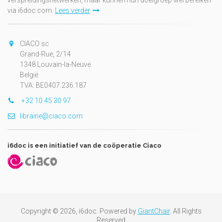
verspreidingsnetwerken, maar kunnen hun doelgroep wel bereiken
via i6doc.com.
Lees verder
CIACO sc
Grand-Rue, 2/14
1348 Louvain-la-Neuve
België
TVA: BE0407.236.187
+32 10 45 30 97
librairie@ciaco.com
i6doc is een initiatief van de coöperatie Ciaco
Copyright © 2026, i6doc. Powered by
GiantChair
. All Rights
Reserved