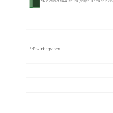
Vivre, étudier, travailler : les (dés)équilibres de la vie
**Btw inbegrepen.