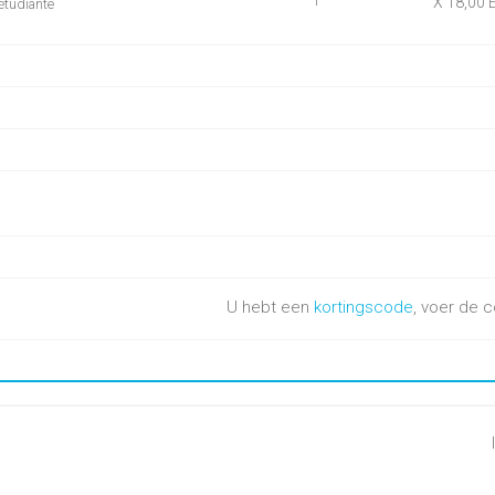
X 18,00 
1
 étudiante
U hebt een
kortingscode
, voer de c