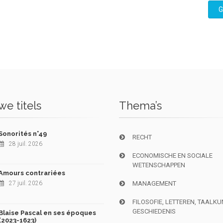
G
e titels
Thema’s
Sonorités n°49
RECHT
28 juil. 2026
ECONOMISCHE EN SOCIALE
WETENSCHAPPEN
Amours contrariées
27 juil. 2026
MANAGEMENT
FILOSOFIE, LETTEREN, TAALK
GESCHIEDENIS
Blaise Pascal en ses époques
(2023-1623)