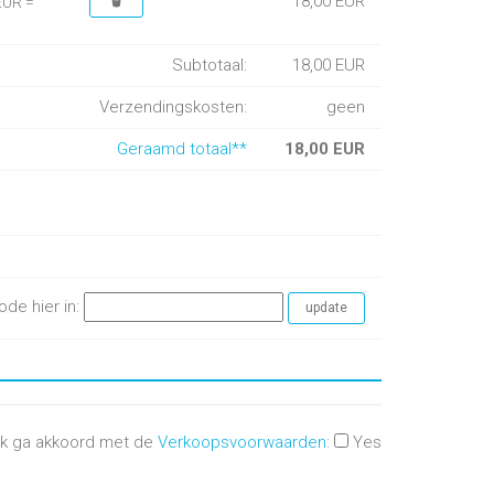
18,00 EUR
EUR =
Subtotaal:
18,00 EUR
Verzendingskosten:
geen
Geraamd totaal**
18,00 EUR
ode hier in:
Ik ga akkoord met de
Verkoopsvoorwaarden
:
Yes