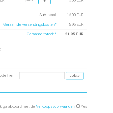
16,00 EUR
EUR =
Subtotaal:
16,00 EUR
Geraamde verzendingskosten*
5,95 EUR
Geraamd totaal**
21,95 EUR
g.
ode hier in:
Ik ga akkoord met de
Verkoopsvoorwaarden
:
Yes