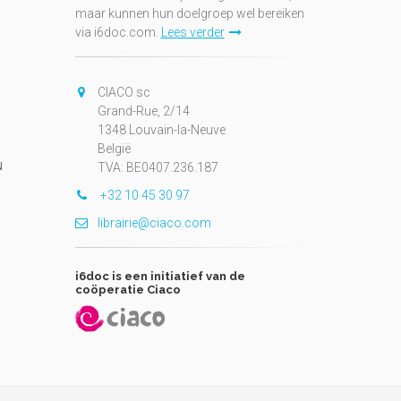
maar kunnen hun doelgroep wel bereiken
via i6doc.com.
Lees verder
CIACO sc
Grand-Rue, 2/14
1348 Louvain-la-Neuve
België
N
TVA: BE0407.236.187
+32 10 45 30 97
librairie@ciaco.com
i6doc is een initiatief van de
coöperatie Ciaco