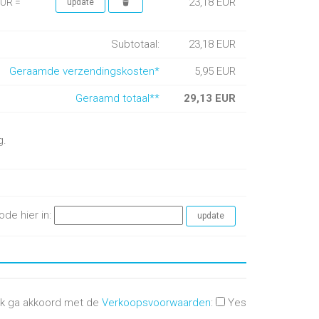
23,18 EUR
EUR =
Subtotaal:
23,18 EUR
Geraamde verzendingskosten*
5,95 EUR
Geraamd totaal**
29,13 EUR
g.
ode hier in:
Ik ga akkoord met de
Verkoopsvoorwaarden
:
Yes