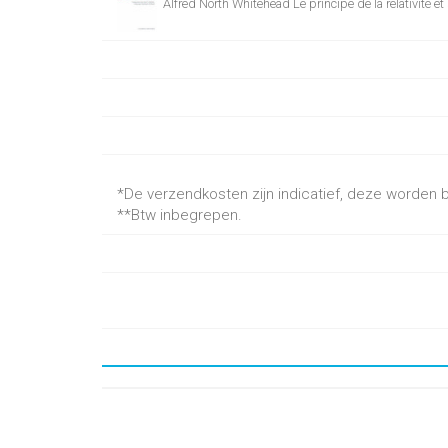
Alfred North Whitehead Le principe de la relativité e
*De verzendkosten zijn indicatief, deze worden be
**Btw inbegrepen.