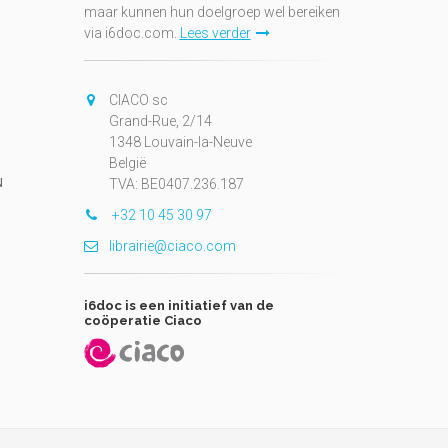
maar kunnen hun doelgroep wel bereiken
via i6doc.com.
Lees verder
CIACO sc
Grand-Rue, 2/14
1348 Louvain-la-Neuve
België
N
TVA: BE0407.236.187
+32 10 45 30 97
librairie@ciaco.com
i6doc is een initiatief van de
coöperatie Ciaco