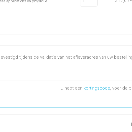
X 17,00 
t ses applications en physique
vestigd tijdens de validatie van het afleveradres van uw bestellin
U hebt een
kortingscode
, voer de c