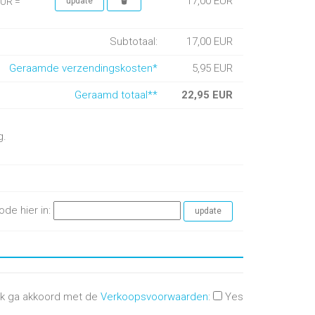
17,00 EUR
EUR =
Subtotaal:
17,00 EUR
Geraamde verzendingskosten*
5,95 EUR
Geraamd totaal**
22,95 EUR
g.
ode hier in:
Ik ga akkoord met de
Verkoopsvoorwaarden
:
Yes