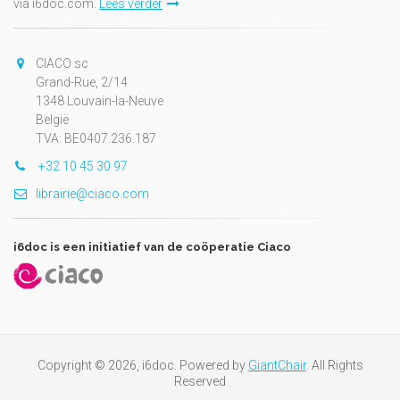
via i6doc.com.
Lees verder
CIACO sc
Grand-Rue, 2/14
1348 Louvain-la-Neuve
België
TVA: BE0407.236.187
+32 10 45 30 97
librairie@ciaco.com
i6doc is een initiatief van de coöperatie Ciaco
Copyright © 2026, i6doc. Powered by
GiantChair
. All Rights
Reserved