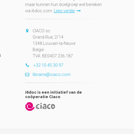
maar kunnen hun doelgroep wel bereiken
via i6doc.com.
Lees verder
CIACO sc
Grand-Rue, 2/14
1348 Louvain-la-Neuve
België
N
TVA: BE0407.236.187
+32 10 45 30 97
librairie@ciaco.com
i6doc is een initiatief van de
coöperatie Ciaco