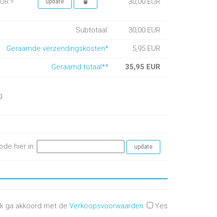
30,00 EUR
EUR =
Subtotaal:
30,00 EUR
Geraamde verzendingskosten*
5,95 EUR
Geraamd totaal**
35,95 EUR
g.
ode hier in:
Ik ga akkoord met de
Verkoopsvoorwaarden
:
Yes