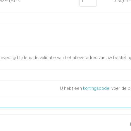
X 30,00 
srecht 1/2012
vestigd tijdens de validatie van het afleveradres van uw bestellin
U hebt een
kortingscode
, voer de c