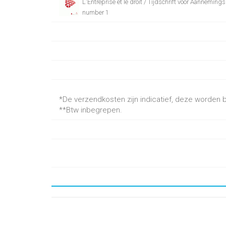
L'Entreprise et le droit / Tijdschrift voor Aanneming
number 1
*De verzendkosten zijn indicatief, deze worden be
**Btw inbegrepen.