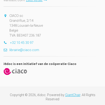
via i6doc.com.
Lees verder
CIACO sc
Grand-Rue, 2/14
1348 Louvain-la-Neuve
België
TVA: BE0407.236.187
+32 10 45 30 97
librairie@ciaco.com
i6doc is een initiatief van de coöperatie Ciaco
Copyright © 2026, i6doc. Powered by
GiantChair
. All Rights
Reserved