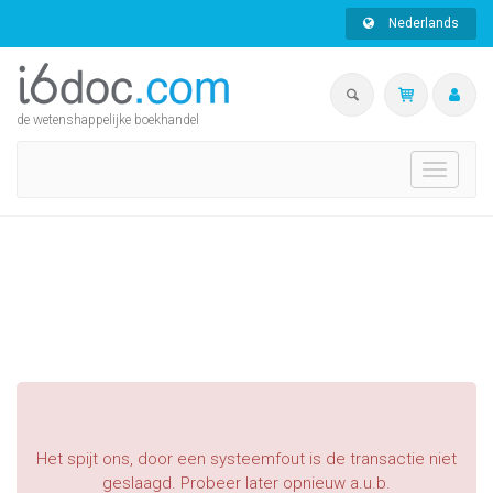
Nederlands
de wetenshappelijke boekhandel
Toggle
navigati
Het spijt ons, door een systeemfout is de transactie niet
geslaagd. Probeer later opnieuw a.u.b.