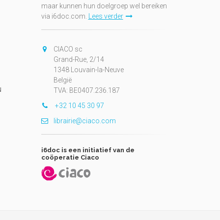
maar kunnen hun doelgroep wel bereiken
via i6doc.com.
Lees verder
CIACO sc
Grand-Rue, 2/14
1348 Louvain-la-Neuve
België
N
TVA: BE0407.236.187
+32 10 45 30 97
librairie@ciaco.com
i6doc is een initiatief van de
coöperatie Ciaco