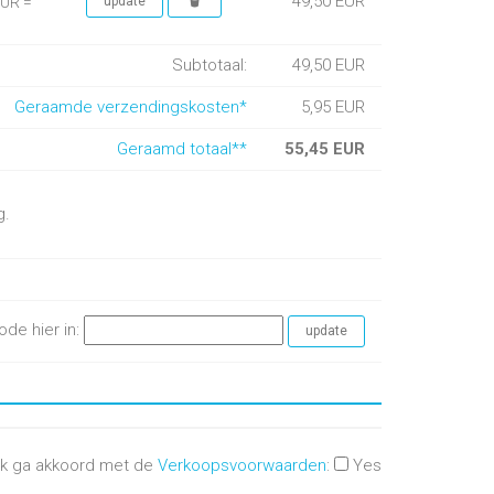
49,50 EUR
EUR =
Subtotaal:
49,50 EUR
Geraamde verzendingskosten*
5,95 EUR
Geraamd totaal**
55,45 EUR
g.
ode hier in:
Ik ga akkoord met de
Verkoopsvoorwaarden
:
Yes