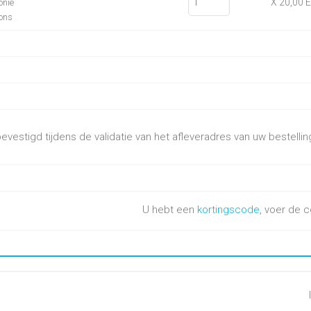
X 20,00 
onie
ions
vestigd tijdens de validatie van het afleveradres van uw bestellin
U hebt een
kortingscode
, voer de c