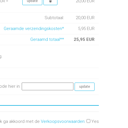
20,00 EUR
EUR =
Subtotaal:
20,00 EUR
Geraamde verzendingskosten*
5,95 EUR
Geraamd totaal**
25,95 EUR
g.
ode hier in:
Ik ga akkoord met de
Verkoopsvoorwaarden
:
Yes