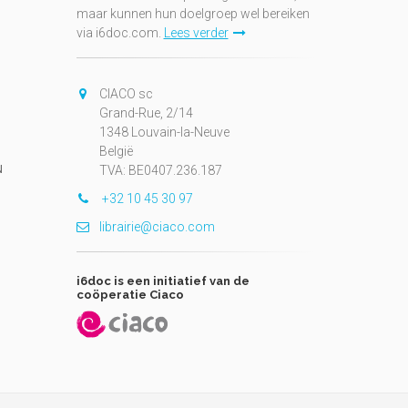
maar kunnen hun doelgroep wel bereiken
via i6doc.com.
Lees verder
CIACO sc
Grand-Rue, 2/14
1348 Louvain-la-Neuve
België
N
TVA: BE0407.236.187
+32 10 45 30 97
librairie@ciaco.com
i6doc is een initiatief van de
coöperatie Ciaco