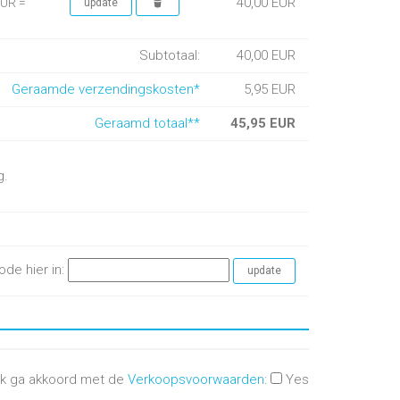
40,00 EUR
EUR =
Subtotaal:
40,00 EUR
Geraamde verzendingskosten*
5,95 EUR
Geraamd totaal**
45,95 EUR
g.
ode hier in:
Ik ga akkoord met de
Verkoopsvoorwaarden
:
Yes