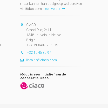
maar kunnen hun doelgroep wel bereiken
via i6doc.com.
Lees verder
CIACO sc
Grand-Rue, 2/14
1348 Louvain-la-Neuve
België
N
TVA: BE0407.236.187
+32 10 45 30 97
librairie@ciaco.com
i6doc is een initiatief van de
coöperatie Ciaco