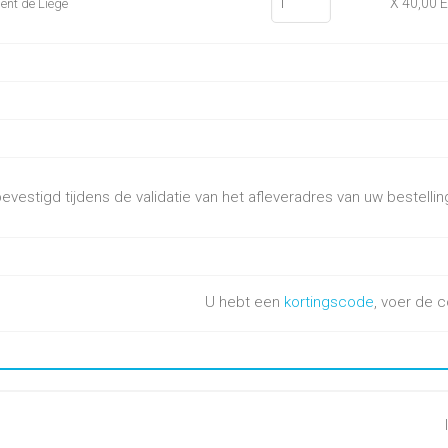
X 40,00 
ent de Liège
vestigd tijdens de validatie van het afleveradres van uw bestellin
U hebt een
kortingscode
, voer de c