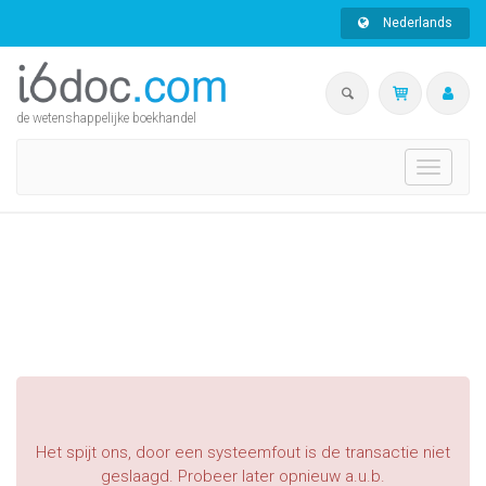
Nederlands
de wetenshappelijke boekhandel
Toggle
navigati
Het spijt ons, door een systeemfout is de transactie niet
geslaagd. Probeer later opnieuw a.u.b.