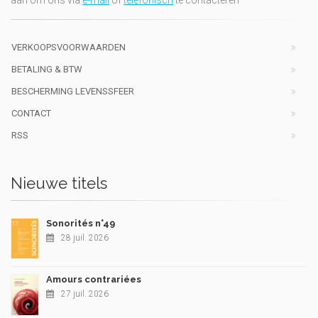
aan om ons via
e-mail
of
telefonisch
te contacteren
VERKOOPSVOORWAARDEN
BETALING & BTW
BESCHERMING LEVENSSFEER
CONTACT
RSS
Nieuwe titels
Sonorités n°49
28 juil. 2026
Amours contrariées
27 juil. 2026