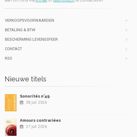
aan om ons via
e-mail
of
telefonisch
te contacteren
VERKOOPSVOORWAARDEN
BETALING & BTW
BESCHERMING LEVENSSFEER
CONTACT
RSS
Nieuwe titels
Sonorités n°49
28 juil. 2026
Amours contrariées
27 juil. 2026