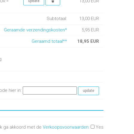
13,00 EUR
EUR =
Subtotaal:
13,00 EUR
Geraamde verzendingskosten*
5,95 EUR
Geraamd totaal**
18,95 EUR
g.
ode hier in:
Ik ga akkoord met de
Verkoopsvoorwaarden
:
Yes