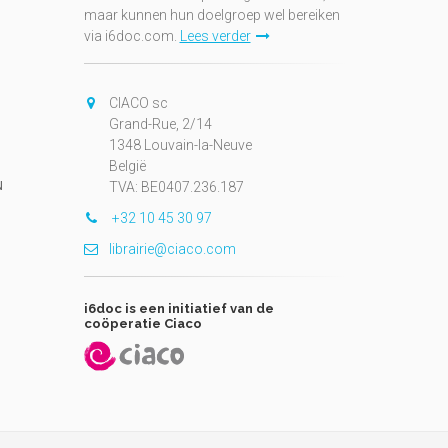
maar kunnen hun doelgroep wel bereiken
via i6doc.com.
Lees verder
CIACO sc
Grand-Rue, 2/14
1348 Louvain-la-Neuve
België
N
TVA: BE0407.236.187
+32 10 45 30 97
librairie@ciaco.com
i6doc is een initiatief van de
coöperatie Ciaco