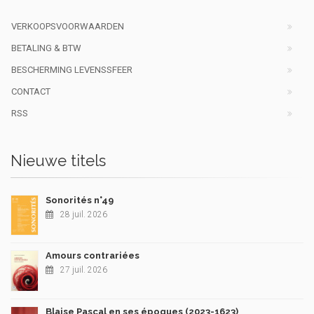
VERKOOPSVOORWAARDEN
BETALING & BTW
BESCHERMING LEVENSSFEER
CONTACT
RSS
Nieuwe titels
Sonorités n°49
28 juil. 2026
Amours contrariées
27 juil. 2026
Blaise Pascal en ses époques (2023-1623)