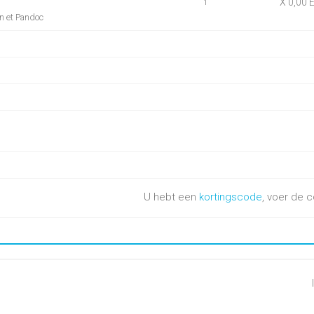
X 0,00 
1
n et Pandoc
U hebt een
kortingscode
, voer de c