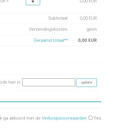
0,00 EUR
EUR =
Subtotaal:
0,00 EUR
Verzendingskosten:
geen
Geraamd totaal**
0,00 EUR
ode hier in:
Ik ga akkoord met de
Verkoopsvoorwaarden
:
Yes