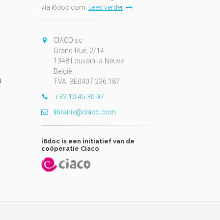
via i6doc.com.
Lees verder
CIACO sc
Grand-Rue, 2/14
1348 Louvain-la-Neuve
België
N
TVA: BE0407.236.187
+32 10 45 30 97
librairie@ciaco.com
i6doc is een initiatief van de
coöperatie Ciaco