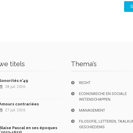
G
e titels
Thema’s
Sonorités n°49
RECHT
28 juil. 2026
ECONOMISCHE EN SOCIALE
WETENSCHAPPEN
Amours contrariées
27 juil. 2026
MANAGEMENT
FILOSOFIE, LETTEREN, TAALK
GESCHIEDENIS
Blaise Pascal en ses époques
(2023-1623)