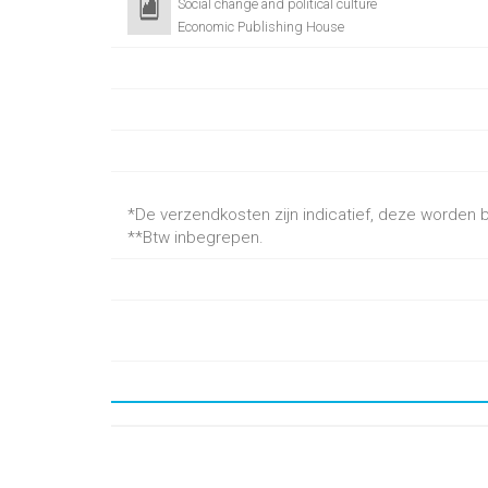
Social change and political culture
Economic Publishing House
*De verzendkosten zijn indicatief, deze worden be
**Btw inbegrepen.