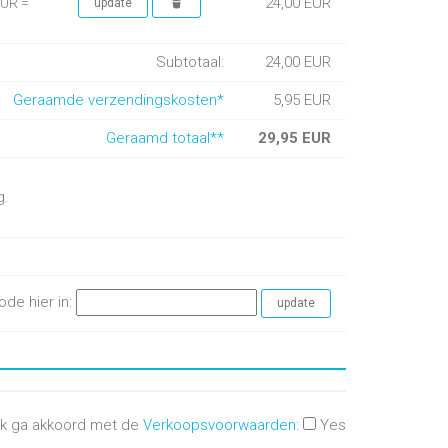
24,00 EUR
EUR =
Subtotaal:
24,00 EUR
Geraamde verzendingskosten*
5,95 EUR
Geraamd totaal**
29,95 EUR
g.
ode hier in:
Ik ga akkoord met de
Verkoopsvoorwaarden
:
Yes