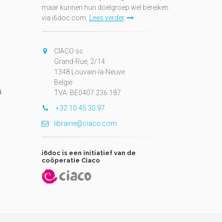
maar kunnen hun doelgroep wel bereiken
via i6doc.com.
Lees verder
CIACO sc
Grand-Rue, 2/14
1348 Louvain-la-Neuve
België
N
TVA: BE0407.236.187
+32 10 45 30 97
librairie@ciaco.com
i6doc is een initiatief van de
coöperatie Ciaco