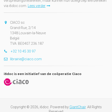
verspreidingsnetwerken, maar kunnen hun doelgroep wel bereiken
via i6doc.com.
Lees verder
CIACO sc
Grand-Rue, 2/14
1348 Louvain-la-Neuve
België
TVA: BE0407.236.187
+32 10 45 30 97
librairie@ciaco.com
i6doc is een initiatief van de coöperatie Ciaco
Copyright © 2026, i6doc. Powered by
GiantChair
. All Rights
Reserved