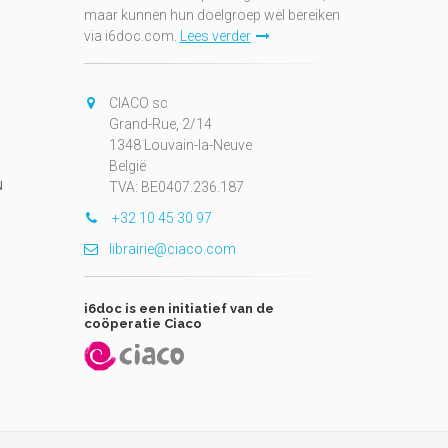
maar kunnen hun doelgroep wel bereiken
via i6doc.com.
Lees verder
CIACO sc
Grand-Rue, 2/14
1348 Louvain-la-Neuve
België
N
TVA: BE0407.236.187
+32 10 45 30 97
librairie@ciaco.com
i6doc is een initiatief van de
coöperatie Ciaco