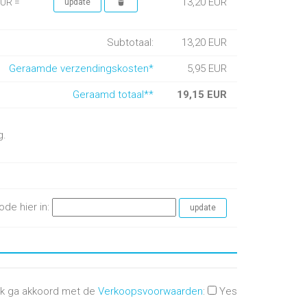
13,20 EUR
EUR =
Subtotaal:
13,20 EUR
Geraamde verzendingskosten*
5,95 EUR
Geraamd totaal**
19,15 EUR
g.
ode hier in:
Ik ga akkoord met de
Verkoopsvoorwaarden
:
Yes