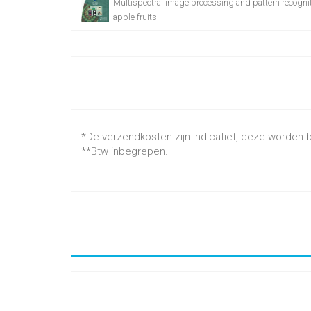
Multispectral image processing and pattern recogniti
apple fruits
*De verzendkosten zijn indicatief, deze worden be
**Btw inbegrepen.