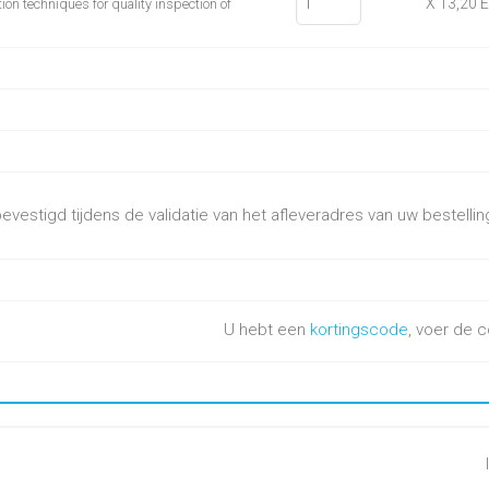
X 13,20 
on techniques for quality inspection of
vestigd tijdens de validatie van het afleveradres van uw bestellin
U hebt een
kortingscode
, voer de c