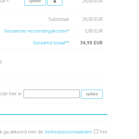
29,00 EUR
EUR =
Subtotaal:
29,00 EUR
Geraamde verzendingskosten*
5,95 EUR
Geraamd totaal**
34,95 EUR
g.
ode hier in:
Ik ga akkoord met de
Verkoopsvoorwaarden
:
Yes