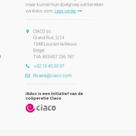
maar kunnen hun doelgroep wel bereiken
via i6doc.com.
Lees verder
CIACO sc
Grand-Rue, 2/14
1348 Louvain-la-Neuve
België
N
TVA: BE0407.236.187
+32 10 45 30 97
librairie@ciaco.com
i6doc is een initiatief van de
coöperatie Ciaco