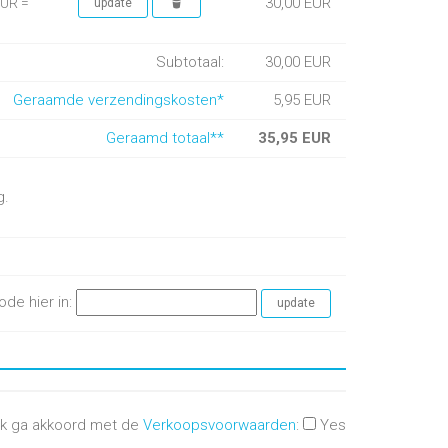
30,00 EUR
EUR =
Subtotaal:
30,00 EUR
Geraamde verzendingskosten*
5,95 EUR
Geraamd totaal**
35,95 EUR
g.
ode hier in:
Ik ga akkoord met de
Verkoopsvoorwaarden
:
Yes