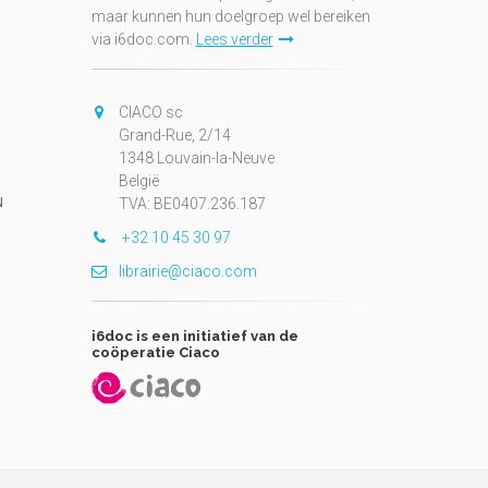
maar kunnen hun doelgroep wel bereiken
via i6doc.com.
Lees verder
CIACO sc
Grand-Rue, 2/14
1348 Louvain-la-Neuve
België
N
TVA: BE0407.236.187
+32 10 45 30 97
librairie@ciaco.com
i6doc is een initiatief van de
coöperatie Ciaco