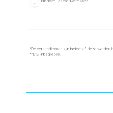
Brisebarre. Le Tresor Nostre Dame
*De verzendkosten zijn indicatief, deze worden be
**Btw inbegrepen.