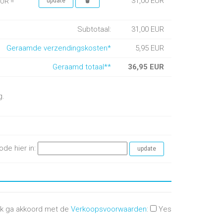
31,00 EUR
EUR =
Subtotaal:
31,00 EUR
Geraamde verzendingskosten*
5,95 EUR
Geraamd totaal**
36,95 EUR
g.
ode hier in:
Ik ga akkoord met de
Verkoopsvoorwaarden
:
Yes