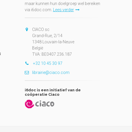
maar kunnen hun doelgroep wel bereiken
via i6doc.com.
Lees verder
CIACO sc
Grand-Rue, 2/14
1348 Louvain-la-Neuve
België
N
TVA: BE0407.236.187
+32 10 45 30 97
librairie@ciaco.com
i6doc is een initiatief van de
coöperatie Ciaco