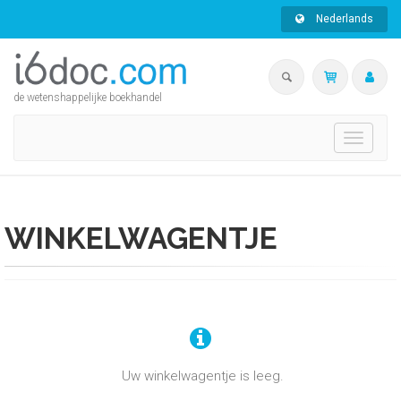
Nederlands
de wetenshappelijke boekhandel
Toggle
navigati
WINKELWAGENTJE
Uw winkelwagentje is leeg.