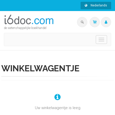
Nederlands
de wetenshappelijke boekhandel
Toggle
navigati
WINKELWAGENTJE
Uw winkelwagentje is leeg.