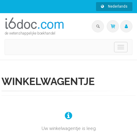
Nederlands
de wetenshappelijke boekhandel
Toggle
navigati
WINKELWAGENTJE
Uw winkelwagentje is leeg.