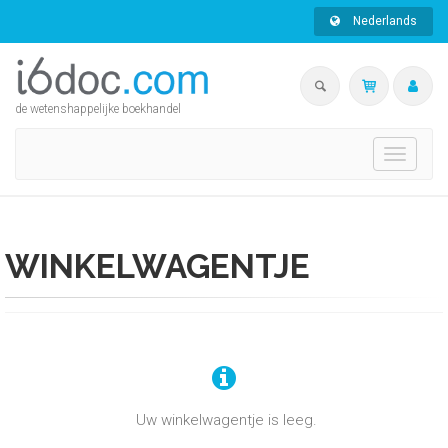
Nederlands
de wetenshappelijke boekhandel
Toggle
navigati
WINKELWAGENTJE
Uw winkelwagentje is leeg.