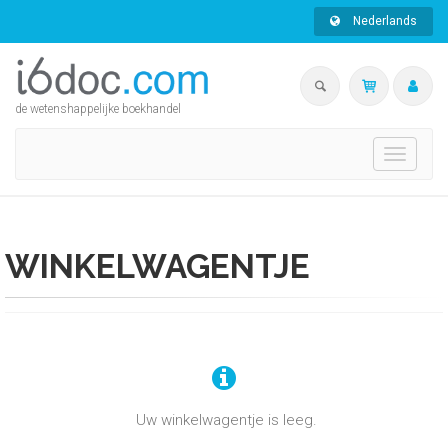
Nederlands
de wetenshappelijke boekhandel
Toggle
navigati
WINKELWAGENTJE
Uw winkelwagentje is leeg.