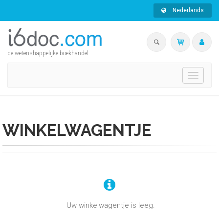
Nederlands
de wetenshappelijke boekhandel
Toggle
navigati
WINKELWAGENTJE
Uw winkelwagentje is leeg.