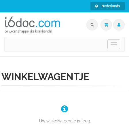
Nederlands
de wetenshappelijke boekhandel
Toggle
navigati
WINKELWAGENTJE
Uw winkelwagentje is leeg.